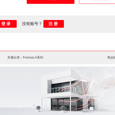
端子接线方式：
前接线
是否带RCD：
是
机械寿命：
10000次
登录
注册
没有账号？
电气寿命：
4000次
环境温度：
运行-25 ... +70 °C/储存-
所属分类：Formula A系列
商品编