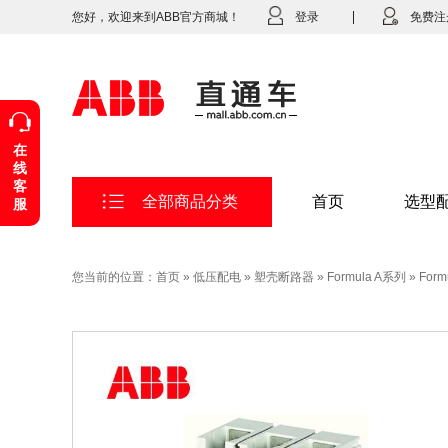
您好，欢迎来到ABB官方商城！
登录
免费注
在
线
客
全部商品分类
首页
选型
服
您当前的位置：
首页
»
低压配电
»
塑壳断路器
»
Formula A系列
»
Form