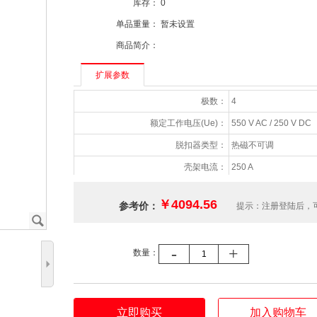
库存：
0
单品重量：
暂未设置
商品简介：
扩展参数
极数：
4
额定工作电压(Ue)：
550 V AC / 250 V DC
脱扣器类型：
热磁不可调
壳架电流：
250 A
额定工作电流(Ie)：
125 A
￥4094.56
参考价：
提示：注册登陆后，
额定极限短路分断能力(Icu)：
25 kA / 380 V AC
J
额定运行短路分断能力(Ics)：
12.5 kA / 380 V AC
-
+
数量：
额定绝缘电压(Ui)：
690 V AC
5
额定冲击耐受电压(Uimp)：
6 kV
安装方式：
固定式
立即购买
加入购物车