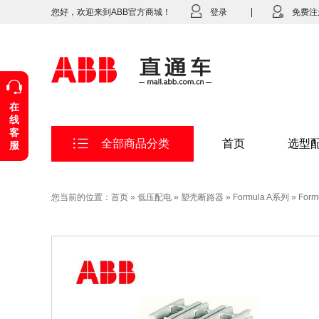
您好，欢迎来到ABB官方商城！
登录
免费注
在
线
客
全部商品分类
首页
选型
服
您当前的位置：
首页
»
低压配电
»
塑壳断路器
»
Formula A系列
»
For