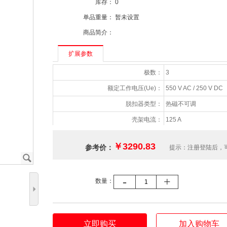
库存：
0
单品重量：
暂未设置
商品简介：
扩展参数
极数：
3
额定工作电压(Ue)：
550 V AC / 250 V DC
脱扣器类型：
热磁不可调
壳架电流：
125 A
额定工作电流(Ie)：
40 A
￥3290.83
参考价：
提示：注册登陆后，
额定极限短路分断能力(Icu)：
36 kA / 380 V AC
J
额定运行短路分断能力(Ics)：
18 kA / 380 V AC
-
+
数量：
额定绝缘电压(Ui)：
690 V AC
5
额定冲击耐受电压(Uimp)：
6 kV
安装方式：
固定式
立即购买
加入购物车