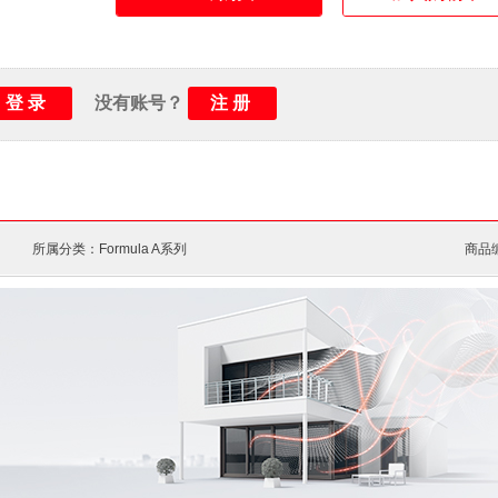
端子接线方式：
前接线
是否带RCD：
是
机械寿命：
8500次
登录
注册
没有账号？
电气寿命：
1500次
环境温度：
运行-25 ... +70 °C/储存-
所属分类：Formula A系列
商品编