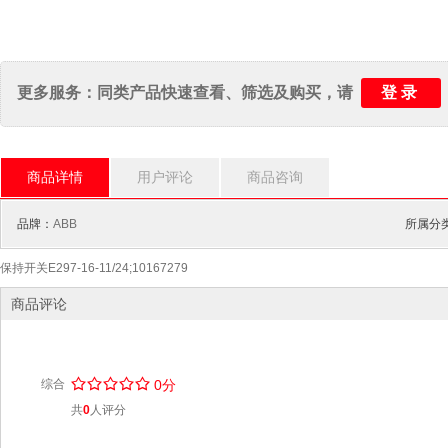
登录
更多服务：同类产品快速查看、筛选及购买，请
商品详情
用户评论
商品咨询
品牌：
ABB
所属分类
保持开关E297-16-11/24;10167279
商品评论
/
.
/
.
/
.
/
.
/
.
综合
0分
共
0
人评分