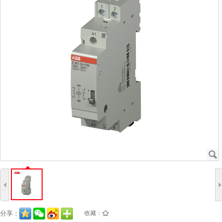
J
4
分享：
收藏：
/