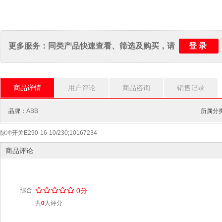
登录
更多服务：同类产品快速查看、筛选及购买，请
商品详情
用户评论
商品咨询
销售记录
品牌：
ABB
所属分类
脉冲开关E290-16-10/230;10167234
商品评论
/
.
/
.
/
.
/
.
/
.
综合
0分
共
0
人评分