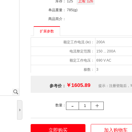
库存：
125
上海: 126
单品重量：
785(g)
商品简介：
扩展参数
额定工作电流 (Ie)：
200A
电流整定范围：
150 ... 200A
额定工作电压：
690 V AC
极数：
3
辅助触点NC数量：
1
￥1605.89
参考价：
提示：注册登陆后，
辅助触点NO数量：
1
J
辅助触点约定发热电流(Ith)：
5A
-
+
数量：
防护等级：
IP20
5
适用产品系列：
A145/A185/AF145/AF
允许的最高工作海拔：
2000m
立即购买
加入购物车