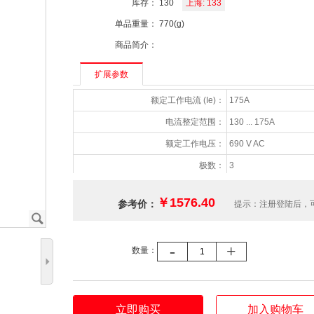
库存：
130
上海: 133
单品重量：
770(g)
商品简介：
扩展参数
额定工作电流 (Ie)：
175A
电流整定范围：
130 ... 175A
额定工作电压：
690 V AC
极数：
3
辅助触点NC数量：
1
￥1576.40
参考价：
提示：注册登陆后，
辅助触点NO数量：
1
J
辅助触点约定发热电流(Ith)：
5A
-
+
数量：
防护等级：
IP20
5
适用产品系列：
A145/A185/AF145/AF
允许的最高工作海拔：
2000m
立即购买
加入购物车