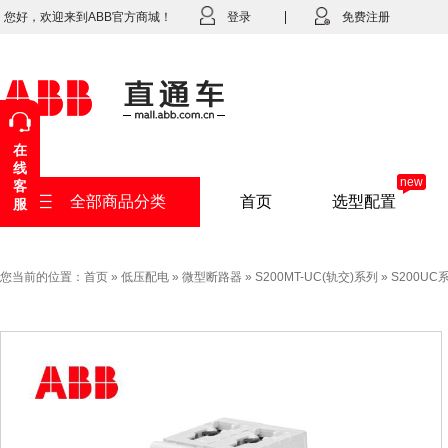
您好，欢迎来到ABB官方商城！
登录
免费注册
在
线
new
客
全部商品分类
首页
选型配置
服
您当前的位置：
首页
»
低压配电
»
微型断路器
»
S200MT-UC(轨交)系列
»
S200UC系