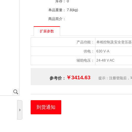
库存：
0
单品重量：
7.8(kg)
商品简介：
扩展参数
产品功能：
单相控制及安全变压器
供电：
630 V·A
辅助电压：
24-48 V AC
￥3414.63
参考价：
提示：注册登陆后，
J
到货通知
5