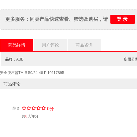
登录
更多服务：同类产品快速查看、筛选及购买，请
商品详情
用户评论
商品咨询
品牌：
ABB
所属分类
安全变压器TM-S 50/24-48 P;10117895
商品评论
/
.
/
.
/
.
/
.
/
.
综合
0分
共
0
人评分