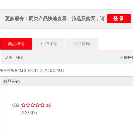
登录
更多服务：同类产品快速查看、筛选及购买，请
商品详情
用户评论
商品咨询
品牌：
ABB
所属分类
安全变压器TM-S 200/12-24 P;10117885
商品评论
/
.
/
.
/
.
/
.
/
.
综合
0分
共
0
人评分