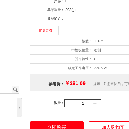
库存：
0
单品重量：
203(g)
商品简介：
扩展参数
极数：
1+NA
中性极位置：
右侧
脱扣特性：
C
额定工作电压：
230 V AC
测试电路最小工作电压：
110 V AC
￥281.09
参考价：
提示：注册登陆后，可
测试电路最大工作电压：
254 V AC
J
额定工作电流：
8 A
-
+
数量：
额定分断能力(Icn)：
6 kA
5
脱扣器类型：
热磁脱扣
手柄颜色：
黑色
立即购买
加入购物车