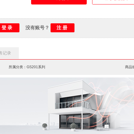
触头位置指示：
红色 ON / 绿色 OFF
工作类型：
电子式
额定剩余电流：
30 mA
登录
注册
没有账号？
剩余电流类型：
AC
延时特性：
瞬动
延时动作时间：
小于100 ms
售记录
电气寿命：
1万次
机械寿命：
2万次
所属分类：GS201系列
商品编
防护等级：
IPXXB
环境温度：
运行-25 ... +55 °C/储存-