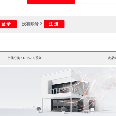
延时动作时间：
小于100 ms
电气寿命：
1万次
机械寿命：
2万次
登录
注册
没有账号？
防护等级：
IP2X
环境温度：
运行-25 ... +55 °C/储存-
所属分类：DDA200系列
商品编