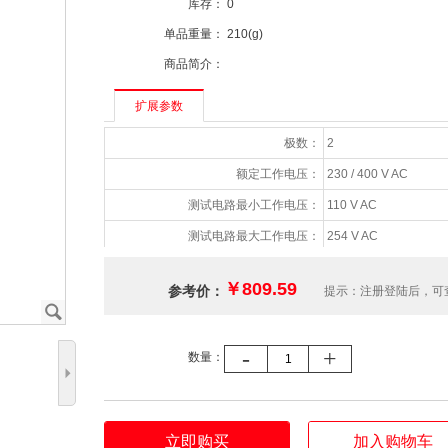
库存：
0
单品重量：
210(g)
商品简介：
扩展参数
极数：
2
额定工作电压：
230 / 400 V AC
测试电路最小工作电压：
110 V AC
测试电路最大工作电压：
254 V AC
额定工作电流：
40 A
￥809.59
参考价：
提示：注册登陆后，可
手柄颜色：
蓝色
J
工作类型：
电磁式
-
+
数量：
额定剩余电流：
300 mA
5
剩余电流类型：
A
延时特性：
瞬动
立即购买
加入购物车