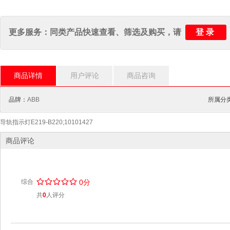
登录
更多服务：同类产品快速查看、筛选及购买，请
商品详情
用户评论
商品咨询
品牌：
ABB
所属分
导轨指示灯E219-B220;10101427
商品评论
/
.
/
.
/
.
/
.
/
.
综合
0分
共
0
人评分