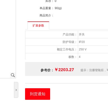
库存：
0
单品重量：
90(g)
商品简介：
扩展参数
产品功能：
开关
防护等级：
IP20
额定工作电压：
250 V
极数：
4
辅助触点CO (SPDT)数量：
0
￥2203.27
参考价：
提示：注册登陆后，
主触点NC数量：
0
J
主触点NO数量：
4
额定电流 (In)：
32 A
5
到货通知
额定电压 (Ur)：
400 V