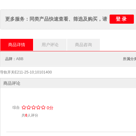
登录
更多服务：同类产品快速查看、筛选及购买，请
商品详情
用户评论
商品咨询
品牌：
ABB
所属分类
导轨开关E211-25-10;10101400
商品评论
/
.
/
.
/
.
/
.
/
.
综合
0分
共
0
人评分