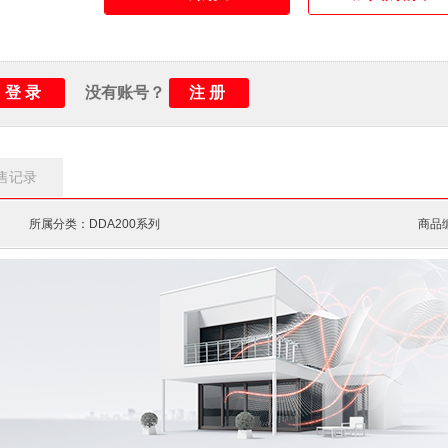
延时动作时间：
小于100 ms
电气寿命：
1万次
机械寿命：
2万次
登录
注册
没有账号？
防护等级：
IP2X
环境温度：
运行-25 ... +55 °C/储存-
售记录
所属分类：DDA200系列
商品编