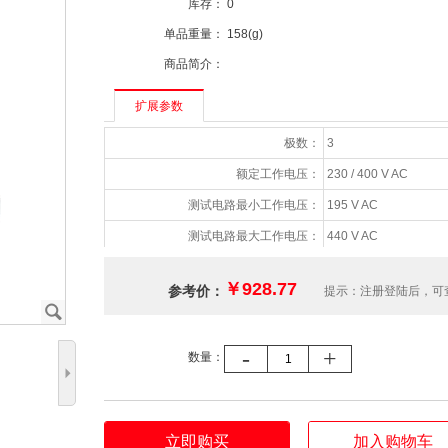
库存：
0
单品重量：
158(g)
商品简介：
扩展参数
极数：
3
额定工作电压：
230 / 400 V AC
测试电路最小工作电压：
195 V AC
测试电路最大工作电压：
440 V AC
额定工作电流：
25 A
￥928.77
参考价：
提示：注册登陆后，可
手柄颜色：
蓝色
J
工作类型：
电磁式
-
+
数量：
额定剩余电流：
300 mA
5
剩余电流类型：
AC
延时特性：
瞬动
立即购买
加入购物车