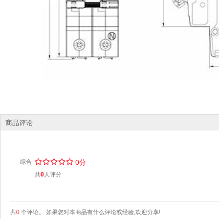
商品评论
/
.
/
.
/
.
/
.
/
.
综合
0分
共
0
人评分
共
0
个评论。 如果您对本商品有什么评论或经验,欢迎分享!