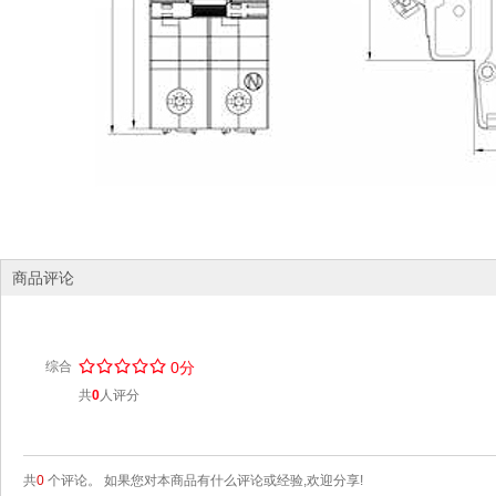
商品评论
/
.
/
.
/
.
/
.
/
.
综合
0分
共
0
人评分
共
0
个评论。 如果您对本商品有什么评论或经验,欢迎分享!