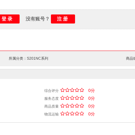
登录
注册
没有账号？
所属分类：S201NC系列
商品编
/
.
/
.
/
.
/
.
/
.
0分
综合评分
/
.
/
.
/
.
/
.
/
.
0分
服务态度
/
.
/
.
/
.
/
.
/
.
0分
商品质量
/
.
/
.
/
.
/
.
/
.
0分
物流运输