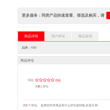
更多服务：同类产品快速查看、筛选及购买，请
商品详情
用户评论
商品咨询
品牌：
ABB
商品评论
/
.
/
.
/
.
/
.
/
.
综合
0分
共
0
人评分
共
0
个评论。 如果您对本商品有什么评论或经验,欢迎分享!