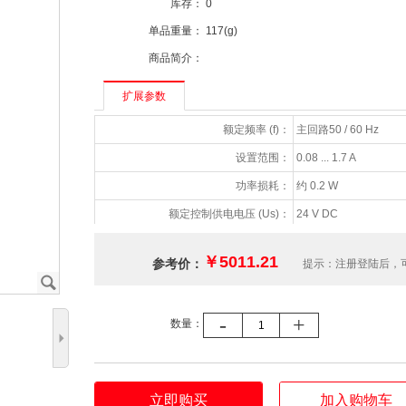
库存：
0
单品重量：
117(g)
商品简介：
扩展参数
额定频率 (f)：
主回路50 / 60 Hz
设置范围：
0.08 ... 1.7 A
功率损耗：
约 0.2 W
额定控制供电电压 (Us)：
24 V DC
防护等级：
IP20
￥5011.21
参考价：
提示：注册登陆后，
周围环境温度：
储存-40 ... +75 °C/运行0
J
-
+
数量：
5
立即购买
加入购物车