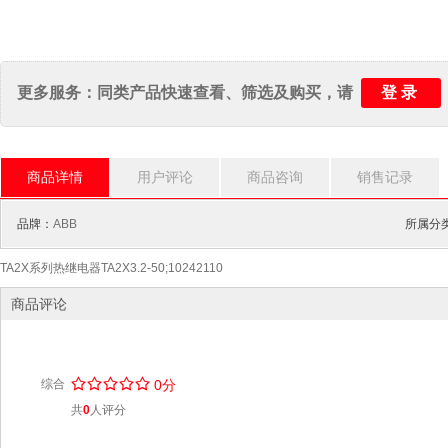
登录
更多服务：同类产品快速查看、筛选及购买，请
商品详情
用户评论
商品咨询
销售记录
品牌：
ABB
所属分
TA2X系列热继电器TA2X3.2-50;10242110
商品评论
/
.
/
.
/
.
/
.
/
.
综合
0分
共
0
人评分