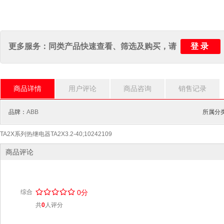
登录
更多服务：同类产品快速查看、筛选及购买，请
商品详情
用户评论
商品咨询
销售记录
品牌：
ABB
所属分
TA2X系列热继电器TA2X3.2-40;10242109
商品评论
/
.
/
.
/
.
/
.
/
.
综合
0分
共
0
人评分