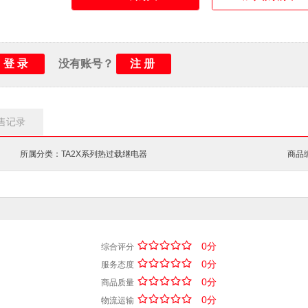
登录
注册
没有账号？
售记录
所属分类：TA2X系列热过载继电器
商品编
/
.
/
.
/
.
/
.
/
.
0分
综合评分
/
.
/
.
/
.
/
.
/
.
0分
服务态度
/
.
/
.
/
.
/
.
/
.
0分
商品质量
/
.
/
.
/
.
/
.
/
.
0分
物流运输