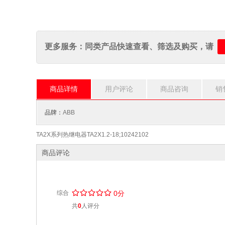
更多服务：同类产品快速查看、筛选及购买，请
商品详情
用户评论
商品咨询
销
品牌：
ABB
TA2X系列热继电器TA2X1.2-18;10242102
商品评论
/
.
/
.
/
.
/
.
/
.
综合
0分
共
0
人评分