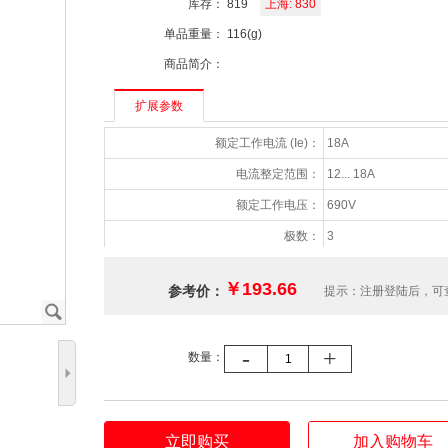
库存：
819
上海: 830
单品重量：
116(g)
商品简介：
扩展参数
额定工作电流 (Ie)：
18A
电流整定范围：
12... 18A
额定工作电压：
690V
极数：
3
辅助触点NC数量：
1
￥193.66
参考价：
提示：注册登陆后，可
辅助触点NO数量：
1
J
防护等级：
IP10
-
+
数量：
适用产品系列：
A2X06.2~A2X18.2
5
允许的最高工作海拔：
2000m
辅助触点额定运行电流(Ie) AC-15：
0.95A/220V
立即购买
加入购物车