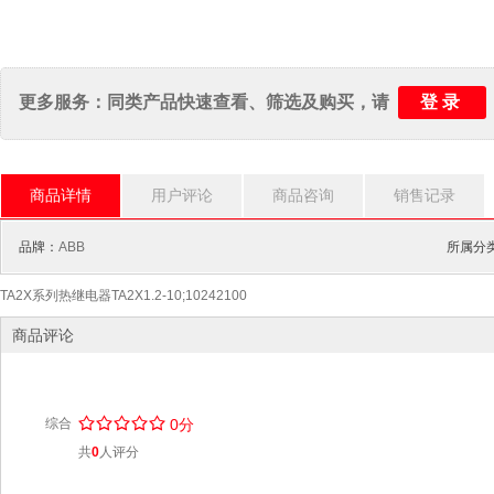
登录
更多服务：同类产品快速查看、筛选及购买，请
商品详情
用户评论
商品咨询
销售记录
品牌：
ABB
所属分
TA2X系列热继电器TA2X1.2-10;10242100
商品评论
/
.
/
.
/
.
/
.
/
.
综合
0分
共
0
人评分