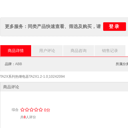
登录
更多服务：同类产品快速查看、筛选及购买，请
商品详情
用户评论
商品咨询
销售记录
品牌：
ABB
所属分
TA2X系列热继电器TA2X1.2-1.0;10242094
商品评论
/
.
/
.
/
.
/
.
/
.
综合
0分
共
0
人评分