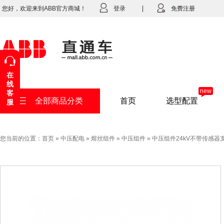
您好，欢迎来到ABB官方商城！
登录
免费注册
在
线
new
客
全部商品分类
首页
选型配置
服
您当前的位置：
首页
»
中压配电
»
熔丝组件
»
中压组件
»
中压组件24kV不带传感器支柱