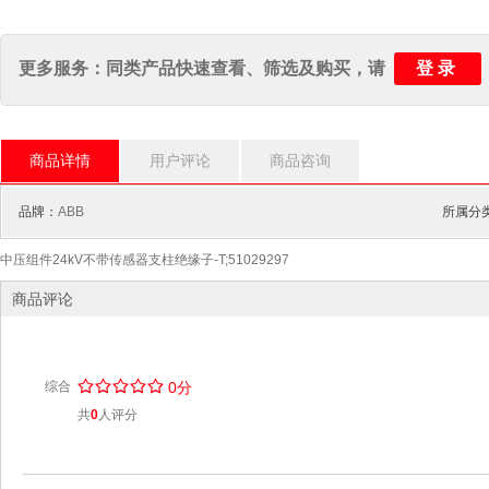
登录
更多服务：同类产品快速查看、筛选及购买，请
商品详情
用户评论
商品咨询
品牌：
ABB
所属分
中压组件24kV不带传感器支柱绝缘子-T;51029297
商品评论
/
.
/
.
/
.
/
.
/
.
综合
0分
共
0
人评分