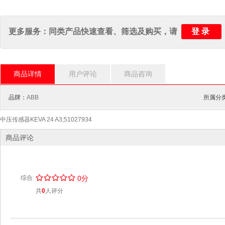
登录
更多服务：同类产品快速查看、筛选及购买，请
商品详情
用户评论
商品咨询
品牌：
ABB
所属分
中压传感器KEVA 24 A3;51027934
商品评论
/
.
/
.
/
.
/
.
/
.
综合
0分
共
0
人评分