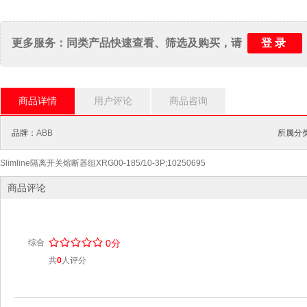
登录
更多服务：同类产品快速查看、筛选及购买，请
商品详情
用户评论
商品咨询
品牌：
ABB
所属分类
Slimline隔离开关熔断器组XRG00-185/10-3P;10250695
商品评论
/
.
/
.
/
.
/
.
/
.
综合
0分
共
0
人评分