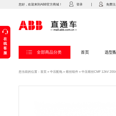
您好，欢迎来到ABB官方商城！
登录
免费注
在
线
客
全部商品分类
首页
选型
服
您当前的位置：
首页
»
中压配电
»
熔丝组件
»
中压熔丝CMF 12kV 200A 