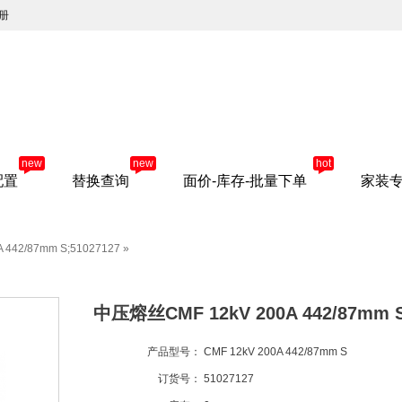
册
new
new
hot
配置
替换查询
面价-库存-批量下单
家装
442/87mm S;51027127
»
中压熔丝CMF 12kV 200A 442/87mm S
产品型号：
CMF 12kV 200A 442/87mm S
订货号：
51027127