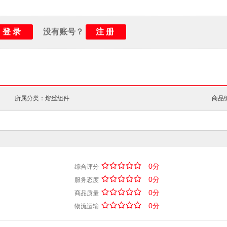
登录
注册
没有账号？
所属分类：熔丝组件
商品编
/
.
/
.
/
.
/
.
/
.
0分
综合评分
/
.
/
.
/
.
/
.
/
.
0分
服务态度
/
.
/
.
/
.
/
.
/
.
0分
商品质量
/
.
/
.
/
.
/
.
/
.
0分
物流运输