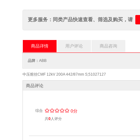
更多服务：同类产品快速查看、筛选及购买，请
商品详情
用户评论
商品咨询
品牌：
ABB
中压熔丝CMF 12kV 200A 442/87mm S;51027127
商品评论
/
.
/
.
/
.
/
.
/
.
综合
0分
共
0
人评分