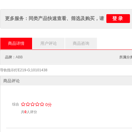
登录
更多服务：同类产品快速查看、筛选及购买，请
商品详情
用户评论
商品咨询
品牌：
ABB
所属分
导轨指示灯E219-G;10101438
商品评论
/
.
/
.
/
.
/
.
/
.
综合
0分
共
0
人评分