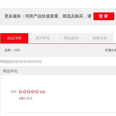
登录
更多服务：同类产品快速查看、筛选及购买，请
商品详情
用户评论
商品咨询
销售记录
品牌：
ABB
所属分
导轨指示灯E219-D;10101432
商品评论
/
.
/
.
/
.
/
.
/
.
综合
0分
共
0
人评分