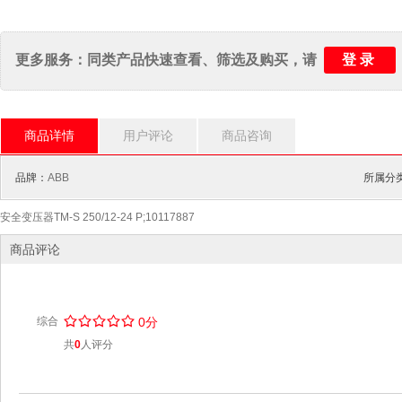
登录
更多服务：同类产品快速查看、筛选及购买，请
商品详情
用户评论
商品咨询
品牌：
ABB
所属分类
安全变压器TM-S 250/12-24 P;10117887
商品评论
/
.
/
.
/
.
/
.
/
.
综合
0分
共
0
人评分