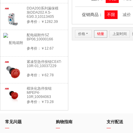
DDA200系列漏保模
块DDA202 A S-
促销商品：
不限
减价
63/0.3;10113405
参考价：￥1282.39
价格
6
销量
上架时间
配电箱附件SZ
BP06;10000166
参考价：￥12.67
紧凑型急停按钮CE4T-
10R-01;10037229
参考价：￥62.78
模块化急停按钮
MPEP4-
10R;10094063
参考价：￥73.28
常见问题
购物指南
支付配送