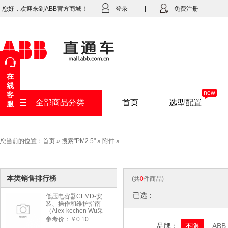
您好，欢迎来到ABB官方商城！
登录
免费注册
在
线
new
客
全部商品分类
首页
选型配置
服
您当前的位置：
首页
»
搜索"PM2.5"
»
附件
»
本类销售排行榜
(共
0
件商品)
已选：
低压电容器CLMD-安
装、操作和维护指南
（Alex-kechen Wu采
购）-2022年版
参考价：￥0.10
品牌：
不限
ABB